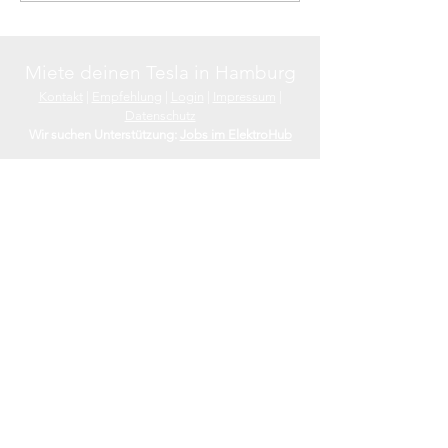
entschieden!
Miete deinen Tesla in Hamburg
Kontakt
|
Empfehlung
|
Login
|
Impressum
|
Datenschutz
Wir suchen Unterstützung:
Jobs im ElektroHub
Hochwertiges
Zubehör für Tesla Model Y
und
Model
3
im Shop4Tesla online kaufen.