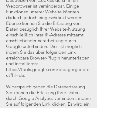
Das Setzen von Cookies durch Ihren
Webbrowser ist verhinderbar. Einige
Funktionen unserer Website könnten
dadurch jedoch eingeschränkt werden.
Ebenso können Sie die Erfassung von
Daten bezüglich Ihrer Website-Nutzung
einschließlich Ihrer IP-Adresse mitsamt
anschließender Verarbeitung durch
Google unterbinden. Dies ist möglich,
indem Sie das über folgenden Link
erreichbare Browser-Plugin herunterladen
und installieren:
https://tools.google.com/dlpage/gaopto
ut?hl=de.
Widerspruch gegen die Datenerfassung
Sie können die Erfassung Ihrer Daten
durch Google Analytics verhindern, indem
Sie auf folgenden Link klicken. Es wird ein
Opt-Out-Cookie gesetzt, der die
Erfassung Ihrer Daten bei zukünftigen
Besuchen unserer Website verhindert:
Google Analytics deaktivieren.
Einzelheiten zum Umgang mit