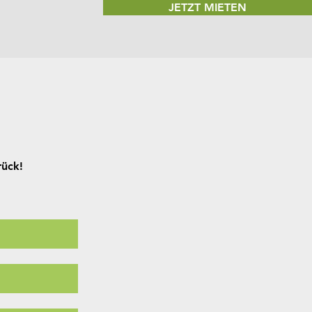
JETZT MIETEN
rück!
rück!