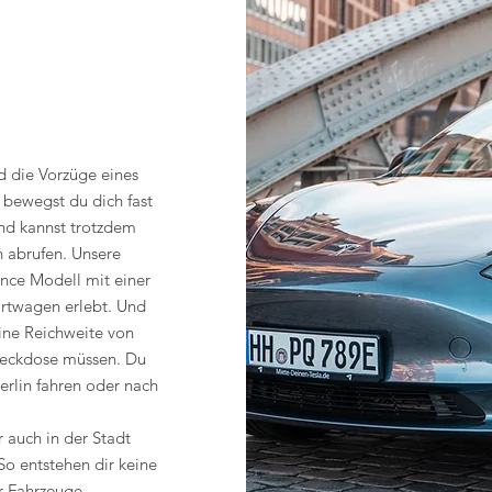
d die Vorzüge eines
 bewegst du dich fast
nd kannst trotzdem
n abrufen. Unsere
ance Modell mit einer
ortwagen erlebt. Und
ine Reichweite von
teckdose müssen. Du
rlin fahren oder nach
 auch in der Stadt
So entstehen dir keine
r Fahrzeuge.