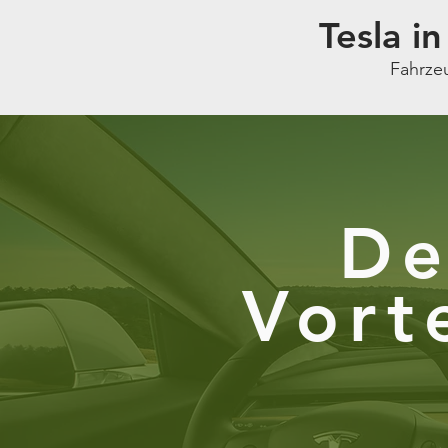
Tesla i
Fahrzeu
De
Vort