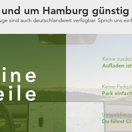
n und um Hamburg günstig
ge sind auch deutschlandweit verfügbar. Sprich uns ein
Keine zusätz
Aufladen is
ine
eile
Keine Parkp
Park einfac
Umweltfreun
Du fährst C