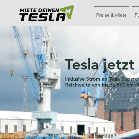
Preise & Miete
F
Tesla jetzt
Inklusive Strom an Tesla Super
Reichweite von bis zu 567 km (