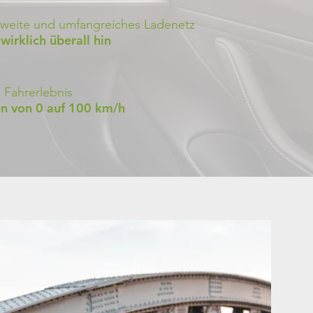
weite und umfangreiches Ladenetz
irklich überall hin
 Fahrerlebnis
n von 0 auf 100 km/h